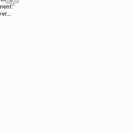
ment
er...